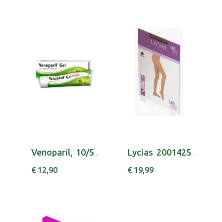
Venoparil, 10/50 mg/g-100g x 1 gel bisnaga
Lycias 2001425300 Class Coll 140 T5 Nude
€ 12,90
€ 19,99