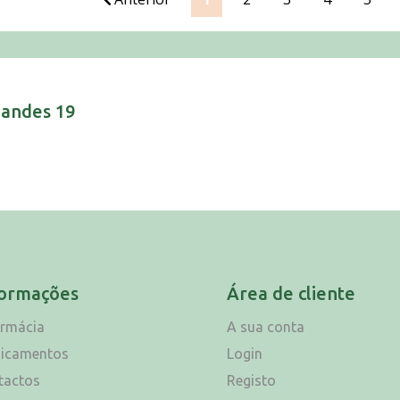
nandes 19
formações
Área de cliente
armácia
A sua conta
icamentos
Login
tactos
Registo