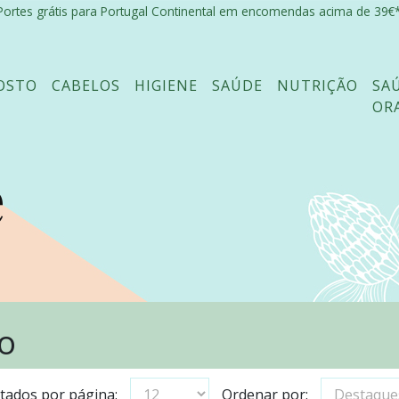
Portes grátis para Portugal Continental em encomendas acima de 39€*
OSTO
CABELOS
HIGIENE
SAÚDE
NUTRIÇÃO
SA
OR
e
io
tados por página:
Ordenar por: