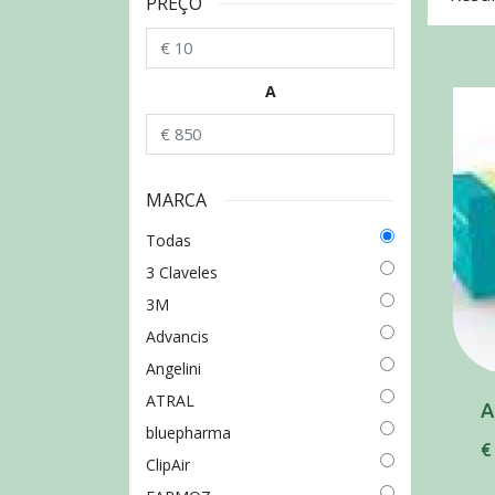
PREÇO
A
MARCA
Todas
3 Claveles
3M
Advancis
Angelini
ATRAL
bluepharma
€
ClipAir