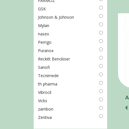
FARMOZ
GSK
Johnson & Johnson
Mylan
nasex
Perrigo
Puranox
Reckitt Benckiser
Sanofi
Tecnimede
th pharma
Vibrocil
Vicks
€
zambon
Zentiva