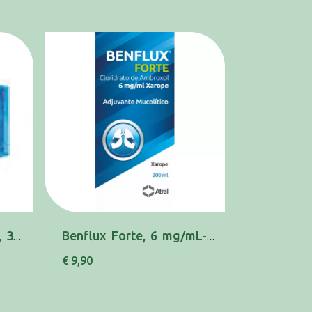
Ambroxol Farmoz MG, 30 mg x 20 comp
Benflux Forte, 6 mg/mL-200 mL x 1 xar medida
€ 9,90