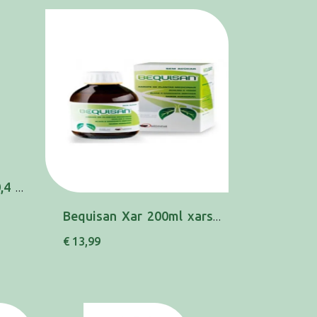
Benylin (200mL), 2,8/0,4 mg/mL x 1 xar mL
Bequisan Xar 200ml xars mL
€ 13,99