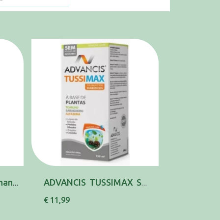
Actifed Descongestionante , 1 mg/ml Frasco 10...
ADVANCIS TUSSIMAX SOL ORAL 150ML SABUGUEIRO (...
€ 11,99