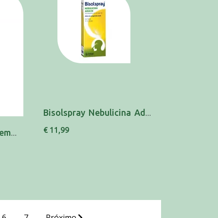
Bisolspray Nebulicina Adulto, 0,5 mg/mL-10 mL...
€ 11,99
Bisolnatural Xarope 2em1 133ml
6
7
Próximo