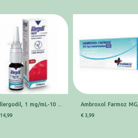
Allergodil, 1 mg/mL-10 mL x 1 sol pulv nasal
 14,99
€ 3,99