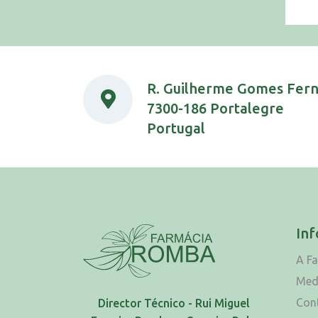
R. Guilherme Gomes Fer
7300-186 Portalegre
Portugal
In
A F
Med
Con
Director Técnico - Rui Miguel