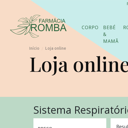
CORPO
BEBÉ
R
&
MAMÃ
Início
Loja online
/
Loja onlin
Sistema Respiratór
Resul