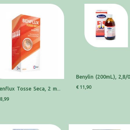
€ 11,90
Benflux Tosse Seca, 2 mg/mL x 1 sol oral mL
 8,99