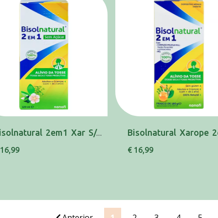
Bisolnatural 2em1 Xar S/Acucar 120ml xar mL
 16,99
€ 16,99
Anterior
1
2
3
4
5