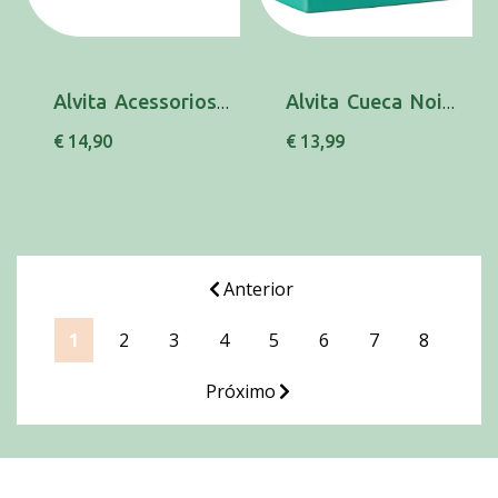
Alvita Acessorios Nebulizador T1500+
Alvita Cueca Noite Maxi/Med X14
€ 14,90
€ 13,99
Anterior
1
2
3
4
5
6
7
8
Próximo