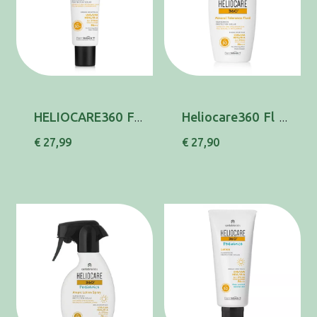
HELIOCARE360 FL MINERAL PSENS SPF50+ 50ML
Heliocare360 Fl Mineral Toler Spf50 50ml
€ 27,99
€ 27,90