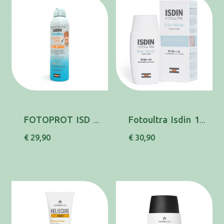
FOTOPROT ISD PED TRP SPR WET SKIN50 250ML
Fotoultra Isdin 100+ Cr Solar Allergy50ml
€ 29,90
€ 30,90