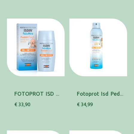
FOTOPROT ISD PED FUS FL MIN BAB SPF50 50ML
Fotoprot Isd Ped Locao Spray Spf50 250ml
€ 33,90
€ 34,99