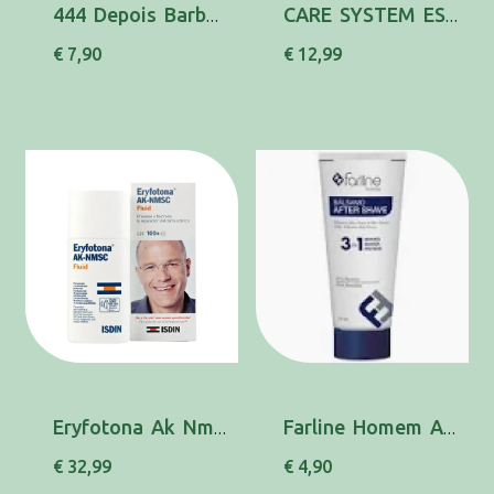
444 Depois Barbea Cr Barba 37 G
CARE SYSTEM ESP BARBA 150 ML
€ 7,90
€ 12,99
Eryfotona Ak Nmsc Cr Fluid Cut 50ml
Farline Homem After Shave Bals 75Ml
€ 32,99
€ 4,90