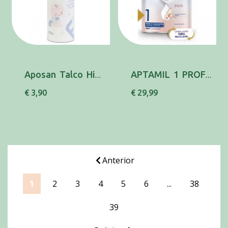
Aposan Talco Hipoalergenico 200g
APTAMIL 1 PROFUTURA LT LACT 800G DUO
€ 3,90
€ 29,99
Anterior
1
2
3
4
5
6
...
38
39