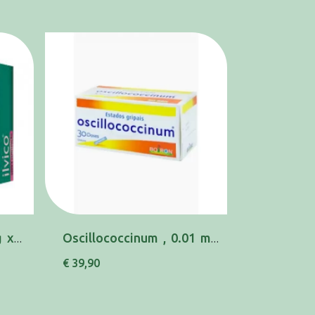
Ilvico, 250/3/10/36 mg x 20 comp rev
Oscillococcinum , 0.01 ml/g 30 Recipiente uni...
€ 39,90