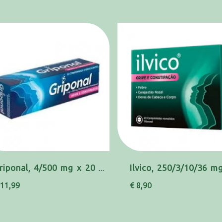
Griponal, 4/500 mg x 20 comp eferv
 11,99
€ 8,90