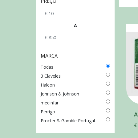
PREÇO
A
MARCA
Todas
3 Claveles
Haleon
Johnson & Johnson
medinfar
Perrigo
Procter & Gamble Portugal
€