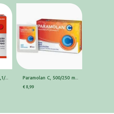
Panadol Gripus, 500/6,1/100 mg x 16 cáps
Paramolan C, 500/250 mg x 20 pó sol oral saq
€ 8,99