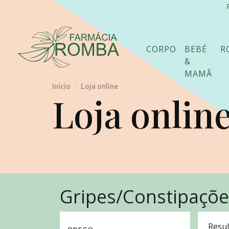
CORPO
BEBÉ
R
&
MAMÃ
Início
Loja online
/
Loja onlin
Gripes/Constipaçõe
Resul