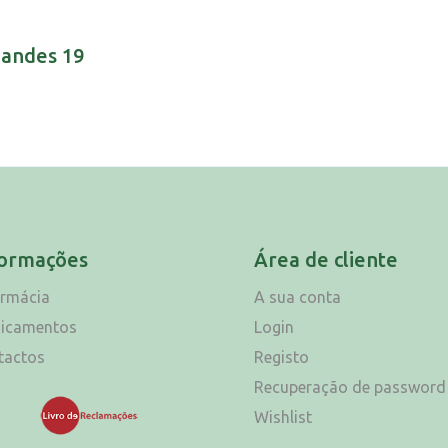
nandes 19
formações
Área de cliente
armácia
A sua conta
icamentos
Login
tactos
Registo
Recuperação de password
Wishlist