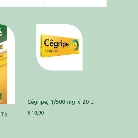
Cêgripe, 1/500 mg x 20 comp
€ 10,90
Antigrippine Trieffect Tosse, 500/10/200 mg x...