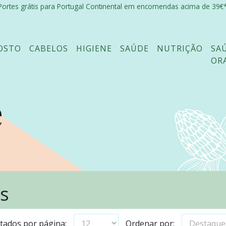
Portes grátis para Portugal Continental em encomendas acima de 39€*
OSTO
CABELOS
HIGIENE
SAÚDE
NUTRIÇÃO
SA
OR
e
s
tados por página:
Ordenar por: