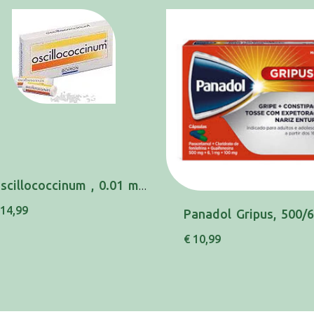
Oscillococcinum , 0.01 ml/g 6 Recipiente unid...
 14,99
€ 10,99