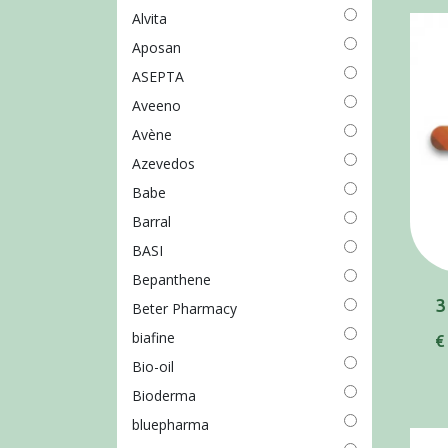
Alvita
Aposan
ASEPTA
Aveeno
Avène
Azevedos
Babe
Barral
BASI
Bepanthene
Beter Pharmacy
biafine
€
Bio-oil
Bioderma
bluepharma