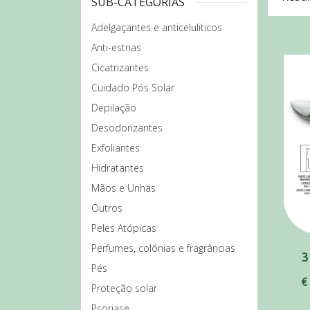
SUB-CATEGORIAS
Adelgaçantes e anticeluliticos
Anti-estrias
Cicatrizantes
Cuidado Pós Solar
Depilação
Desodorizantes
Exfoliantes
Hidratantes
Mãos e Unhas
Outros
Peles Atópicas
Perfumes, colónias e fragrâncias
Pés
€
Proteção solar
Psoriase