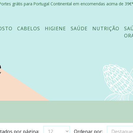
Portes grátis para Portugal Continental em encomendas acima de 39€*
OSTO
CABELOS
HIGIENE
SAÚDE
NUTRIÇÃO
SA
OR
e
tados por página:
Ordenar por: