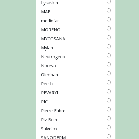
Lysaskin
MAF
medinfar
MORENO
MYCOSANA
Mylan
Neutrogena
Noreva
Oleoban
Peeth
PEVARYL
PIC
Pierre Fabre
Piz Buin
Salvelox
SANODERM