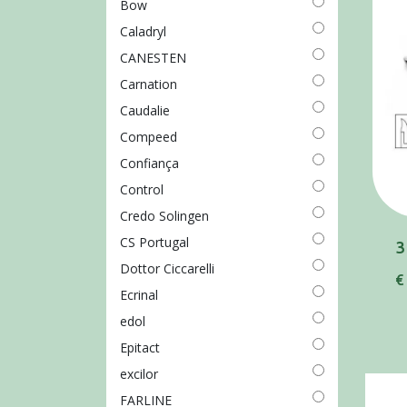
Bow
Caladryl
CANESTEN
Carnation
Caudalie
Compeed
Confiança
Control
Credo Solingen
CS Portugal
Dottor Ciccarelli
€
Ecrinal
edol
Epitact
excilor
FARLINE