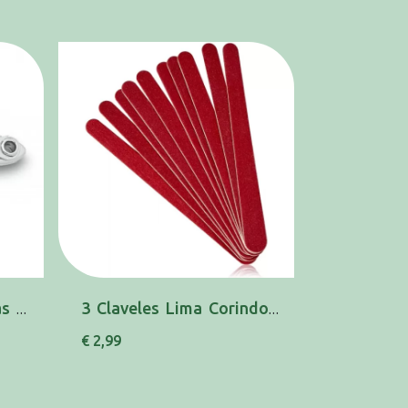
3 Claveles Corta Unhas 6cm 80250
3 Claveles Lima Corindon 18cm X10 80181
€ 2,99