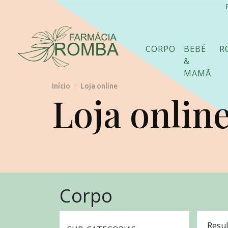
CORPO
BEBÉ
R
&
MAMÃ
Início
Loja online
/
Loja onlin
Corpo
Resul