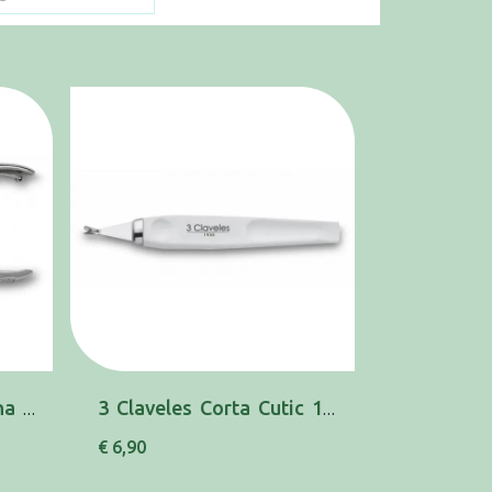
3 Claveles Alicate Unha 10cm 80060
3 Claveles Corta Cutic 10cm 80206
€ 6,90