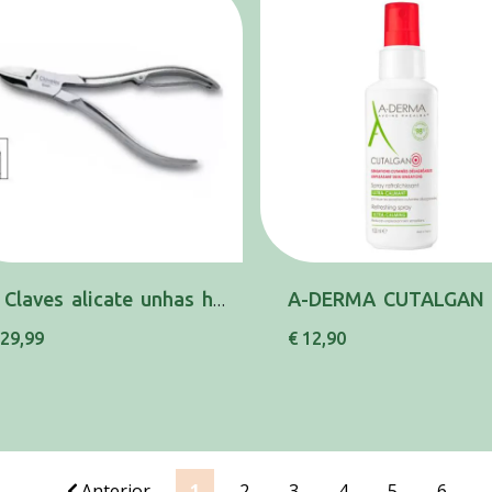
3 Claves alicate unhas homem 12Cm 80061
 29,99
€ 12,90
Anterior
1
2
3
4
5
6
.