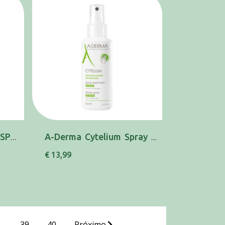
A-DERMA CUTALGAN SPRAY REFRESC CALM 100ML
A-Derma Cytelium Spray 100ml
€ 13,99
..
39
40
Próximo