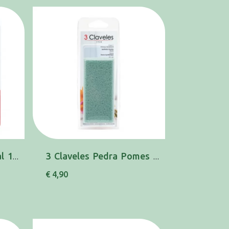
3 Claveles Lima Cristal 14cm 80218
3 Claveles Pedra Pomes 12cm 80235
€ 4,90