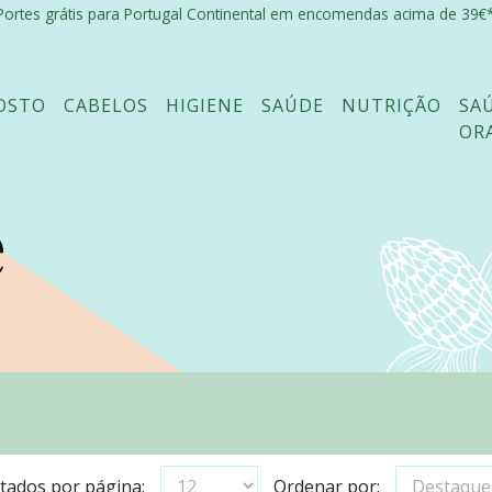
Portes grátis para Portugal Continental em encomendas acima de 39€*
OSTO
CABELOS
HIGIENE
SAÚDE
NUTRIÇÃO
SA
OR
e
tados por página:
Ordenar por: