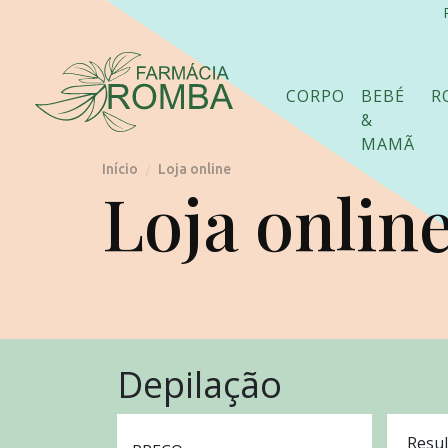
CORPO
BEBÉ
R
&
MAMÃ
Início
Loja online
/
Loja onlin
Depilação
Resul