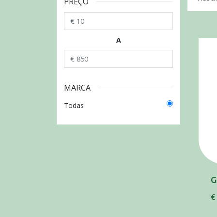
PREÇO
A
MARCA
Todas
€