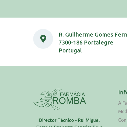
R. Guilherme Gomes Fer
7300-186 Portalegre
Portugal
In
A F
Med
Con
Director Técnico - Rui Miguel