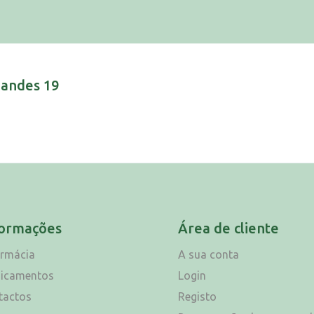
nandes 19
formações
Área de cliente
armácia
A sua conta
icamentos
Login
tactos
Registo