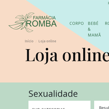
CORPO
BEBÉ
R
&
MAMÃ
Início
Loja online
/
Loja onlin
Sexualidade
Resul