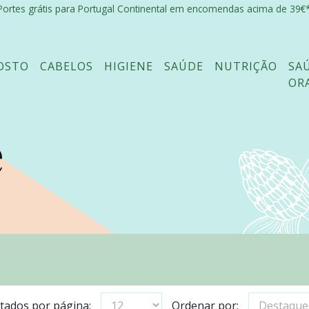
Portes grátis para Portugal Continental em encomendas acima de 39€*
OSTO
CABELOS
HIGIENE
SAÚDE
NUTRIÇÃO
SA
OR
e
tados por página:
Ordenar por: