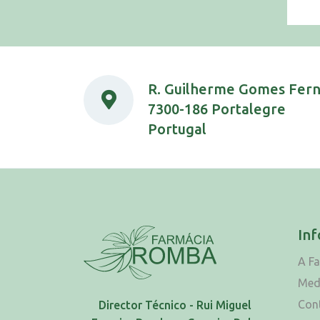
R. Guilherme Gomes Fer
7300-186 Portalegre
Portugal
In
A F
Med
Con
Director Técnico - Rui Miguel