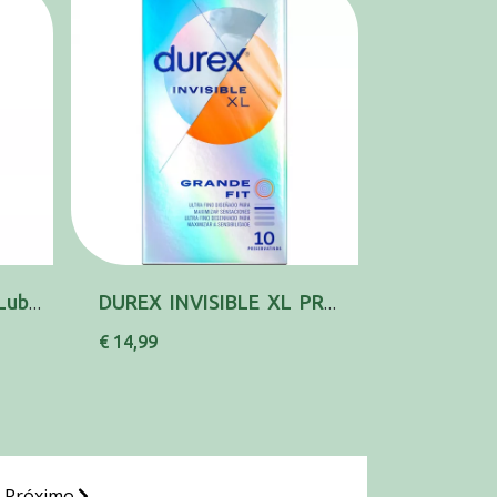
Durex Invisible Extra Lubrif Preserv X12
DUREX INVISIBLE XL PRESERVATIVO X10
€ 14,99
Próximo