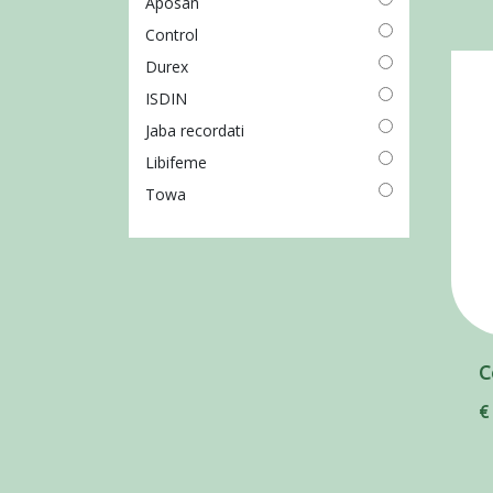
Aposan
Control
Durex
ISDIN
Jaba recordati
Libifeme
Towa
C
€