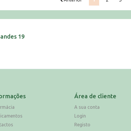
nandes 19
formações
Área de cliente
armácia
A sua conta
icamentos
Login
tactos
Registo