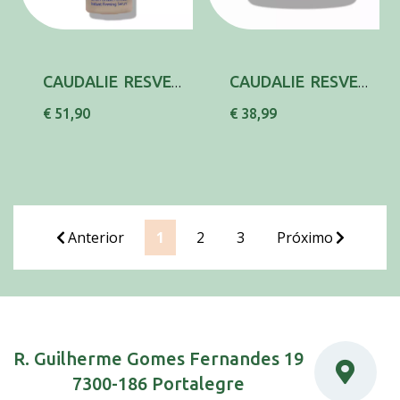
CAUDALIE RESVER-LIFT FIRM INST SER 30ML
CAUDALIE RESVER-LIFT FIRM NOITE REC50ML
€ 51,90
€ 38,99
Anterior
1
2
3
Próximo
R. Guilherme Gomes Fernandes 19
7300-186 Portalegre