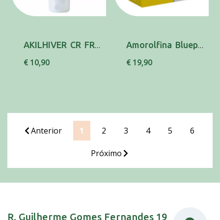
AKILHIVER CR FRIEIRAS 30ML
Amorolfina Bluepharma MG, 50 mg/mL- 5 mL x 1 ...
€ 10,90
€ 19,90
Anterior
1
2
3
4
5
6
Próximo
R. Guilherme Gomes Fernandes 19