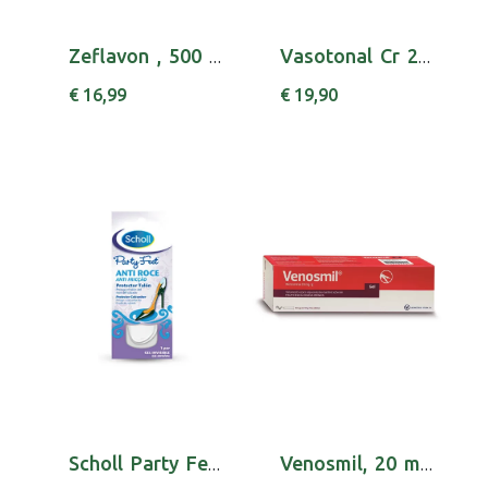
Zeflavon , 500 mg Blister 60 Unidade(s) Comp ...
Vasotonal Cr 200 Ml
€ 16,99
€ 19,90
Scholl Party Feet Protec Calcanh Friccao
Venosmil, 20 mg/g-100 g x 1 gel bisnaga