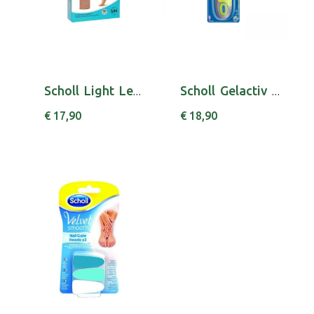
Scholl Light Legs Coll Comp 20den L Pele
Scholl Gelactiv Palmilh Sport Mulher X2
€ 17,90
€ 18,90