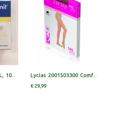
DIOSMINA VENOSMIL, 1000 MG BLISTER 30 UNIDADE...
Lycias 2001503300 Comfort Coll 140 T3 Nude
€ 29,99