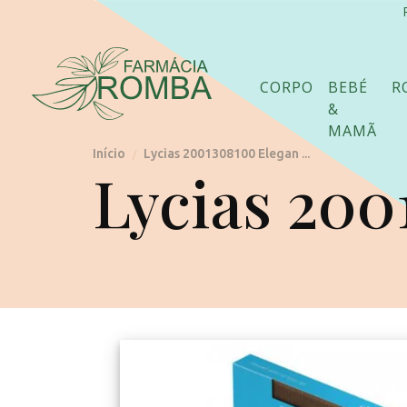
CORPO
BEBÉ
R
&
MAMÃ
Início
Lycias 2001308100 Elegan ...
/
Lycias 200