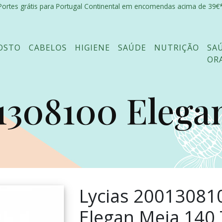
Portes grátis para Portugal Continental em encomendas acima de 39€*
OSTO
CABELOS
HIGIENE
SAÚDE
NUTRIÇÃO
SA
OR
1308100 Elegan 
Lycias 20013081
Elegan Meia 140 