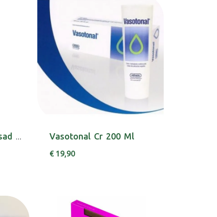
Farline Gel Pern Cansad Ef Frio 200ml
Vasotonal Cr 200 Ml
€ 19,90