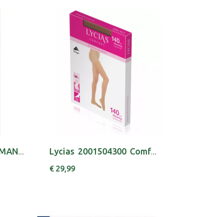
LYCIAS20010027001 MAN MEIA T2 AZUL
Lycias 2001504300 Comfort Coll 140 T4 Nude
€ 29,99