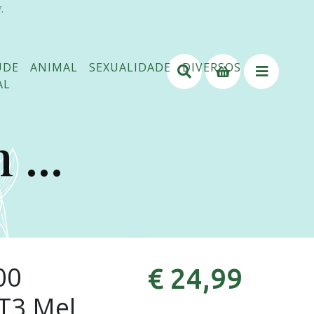
.
ÚDE
ANIMAL
SEXUALIDADE
DIVERSOS
AL
...
00
€ 24,99
T3 Mel