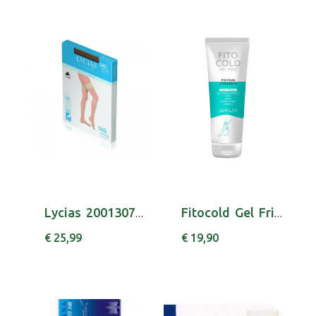
Lycias 2001307300 Elegan Meia 140 T2 Nude
Fitocold Gel Frio Pern Cans 250ml
€ 25,99
€ 19,90