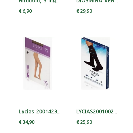
Hirudoid, 3 mg/g-40 g x 1 gel bisnaga
DIOSMINA VENOSMIL, 1000 MG BLISTER 60 UNIDADE...
€ 6,90
€ 29,90
Lycias 2001423300 Class Coll 140 T3 Nude
LYCIAS20010027001 MAN MEIA T2 AZUL
€ 34,90
€ 25,90