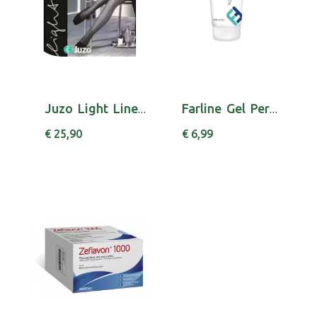
Juzo Light Line Coll At 140 5140 I
Farline Gel Pern Cansad Ef Frio 200ml
€ 25,90
€ 6,99