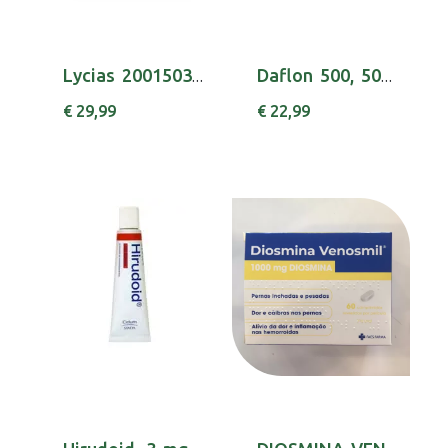
Lycias 2001503300 Comfort Coll 140 T3 Nude
Daflon 500, 500 mg x 60 comp rev
€ 29,99
€ 22,99