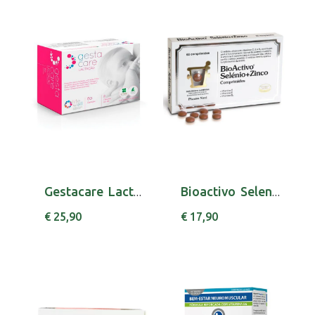
Gestacare Lactacao Caps X60 cáps(s)
Bioactivo Selenio+Zinco Compx60 x 60 comps
€ 25,90
€ 17,90