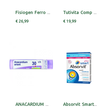
Fisiogen Ferro Forte Saq Grn X 30 gran saq
Tutivita Comp X30 comps
€ 26,99
€ 19,99
ANACARDIUM ORIENT GRANULO 30CH BOIRON
Absorvit Smart Pl Caps X 30 cáps(s)