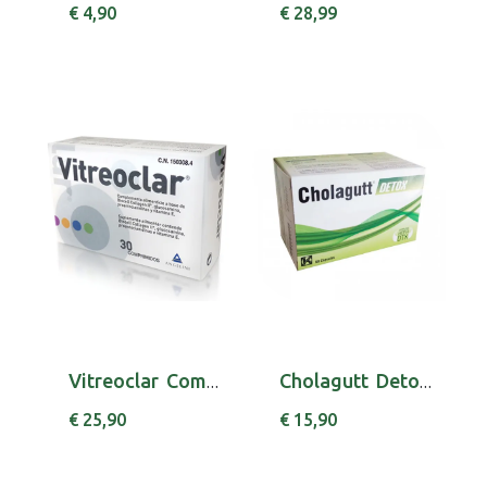
€ 4,90
€ 28,99
Vitreoclar Comp X30 comps
Cholagutt Detox Caps X 60 cáps(s)
€ 25,90
€ 15,90