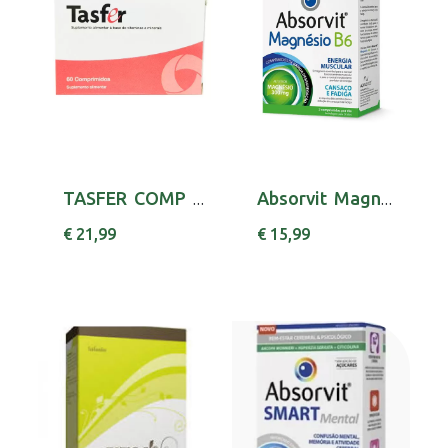
TASFER COMP X60 ASCORBICO (ACIDO) (VITAMINA C...
Absorvit Magne+B6 Comp X 60 comps
€ 21,99
€ 15,99