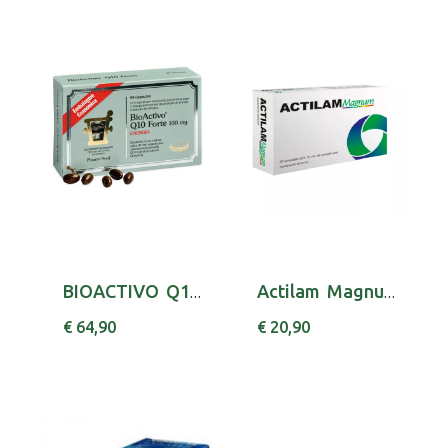
BIOACTIVO Q10 FORTE 100MG CAPSX90 UBIDECARREN...
Actilam Magnum Amp 10Ml X20
€ 64,90
€ 20,90