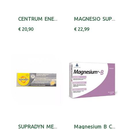
CENTRUM ENERGIA VITALIDADE 50+ 7ML X15 CIANOC...
MAGNESIO SUPREMO PO 300G MAGNESIO (CARBONATO)...
€ 20,90
€ 22,99
SUPRADYN MENTAL BOOST COMP EFERV X10 ASCORBIC...
Magnesium B Comp X 30 comps