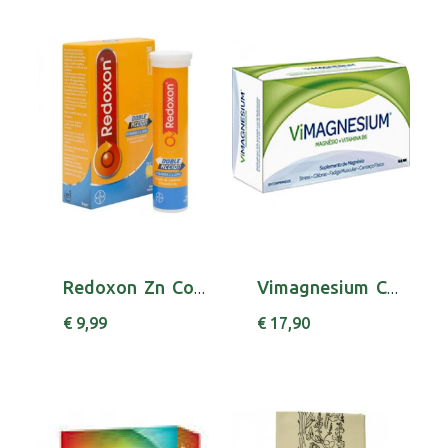
Redoxon Zn Comp Eferv Laranj X 20 comps
Vimagnesium Comp X 30, 400/2 mg comps rev
€ 9,99
€ 17,90