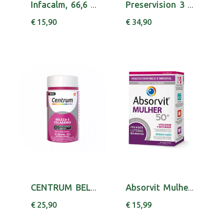
Infacalm, 66,6 mg/mL-30mL x 1 emul oral gta
Preservision 3 Caps X 60 cáps(s)
€ 15,90
€ 34,90
CENTRUM BELEZA COLAGENIO CAPS X30 ZINCO (OXID...
Absorvit Mulher 50+ Comp X30 comps
€ 25,90
€ 15,99