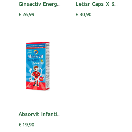
Ginsactiv Energy Amp Beb X 20 amp beb
Letisr Caps X 60 cáps(s)
€ 26,99
€ 30,90
Absorvit Infantil Xar 150 Ml xars mL
€ 19,90