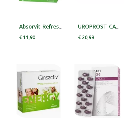
Absorvit Refresh Comp Ef X 12 comps eferv
UROPROST CAPS X30 GLUTAMINA [PA] LICOPENO [PA...
€ 11,90
€ 20,99