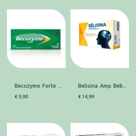
Becozyme Forte x 20 comp rev
Belisina Amp Beb 5mlx20 amp beb
€ 9,90
€ 14,99