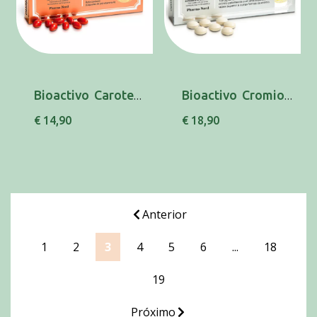
Bioactivo Caroteno Capsx60 x 60 cáps(s)
Bioactivo Cromio Compx60 x 60 comp rev
€ 14,90
€ 18,90
Anterior
1
2
3
4
5
6
...
18
19
Próximo