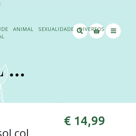
.
ÚDE
ANIMAL
SEXUALIDADE
DIVERSOS
AL
...
€ 14,99
ol col