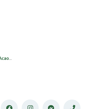
Optrex Colirio Dupl Acao Olh Comich 10ml