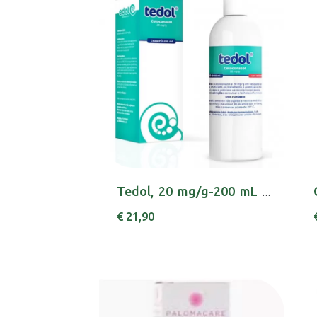
Tedol, 20 mg/g-200 mL x 1 champô frasco
€ 21,90