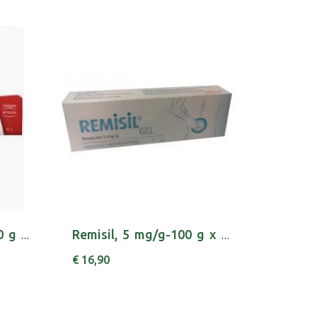
Hirudoid, 3 mg/g-100 g x 1 gel bisnaga
Remisil, 5 mg/g-100 g x 1 gel bisnaga
€ 16,90