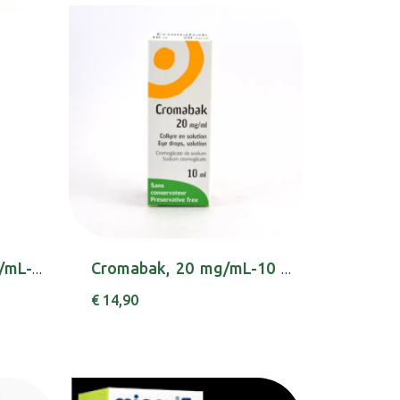
Pulmiben 5%, 50 mg/mL-250 mL x 1 xar mL
Cromabak, 20 mg/mL-10 mL x 1 sol col
€ 14,90