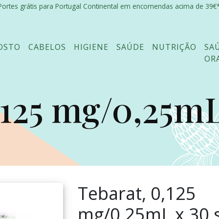
Portes grátis para Portugal Continental em encomendas acima de 39€*
OSTO
CABELOS
HIGIENE
SAÚDE
NUTRIÇÃO
SA
OR
125 mg/0,25mL 
Tebarat, 0,125
mg/0,25mL x 30 s