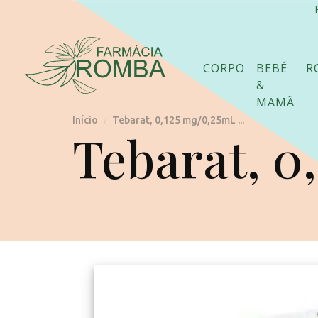
CORPO
BEBÉ
R
&
MAMÃ
Início
Tebarat, 0,125 mg/0,25mL ...
/
Tebarat, 0,