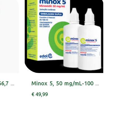
Laevolac (200mL), 666,7 mg/mL x 1 xar medida
Minox 5, 50 mg/mL-100 mL x 2 sol cut
€ 49,99