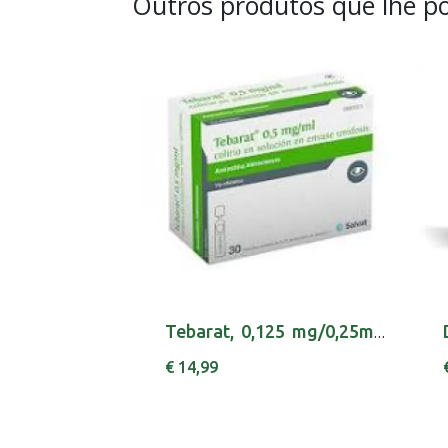
Outros produtos que lhe po
Tebarat, 0,125 mg/0,25mL x 30 sol col unidose
€ 14,99