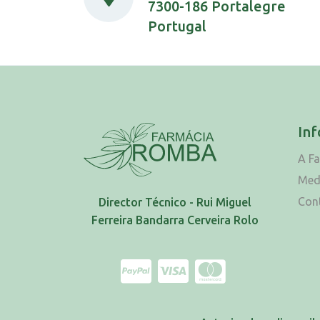
7300-186 Portalegre
Portugal
In
A F
Med
Con
Director Técnico - Rui Miguel
Ferreira Bandarra Cerveira Rolo