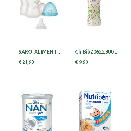
SARO ALIMENTACAO BIB C/ COLHER 2502
Ch.Bib20622300040 Bib Benes Wb Pl Lat 250ml
€ 21,90
€ 9,90