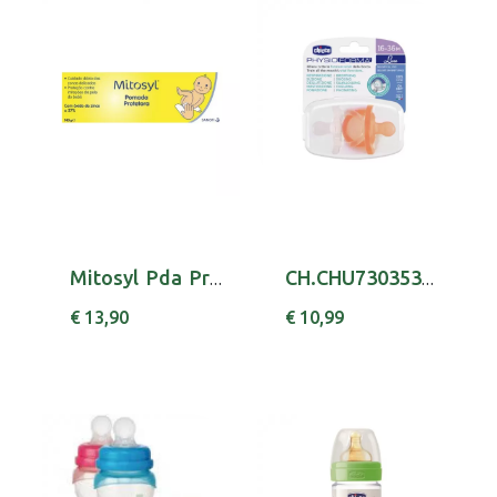
Mitosyl Pda Protectora 145g
CH.CHU73035310000PHYS LUXE LATR16-36MX2,
€ 13,90
€ 10,99