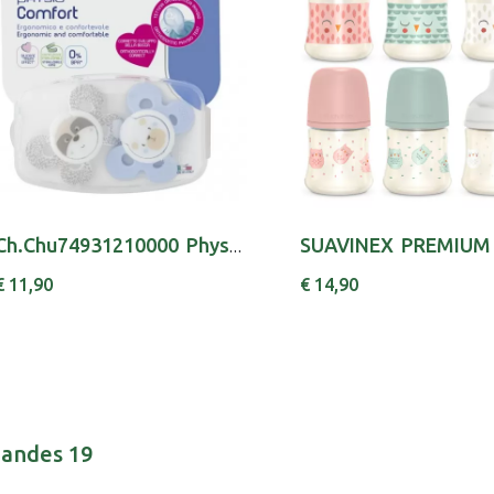
Ch.Chu74931210000 Physio Comf Boy 0-6m X2
€ 11,90
€ 14,90
nandes 19