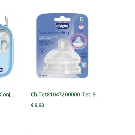
Ch.Cos10019000000 Conj Man Happy Han Menino
Ch.Tet81047200000 Tet Stepup New3 6m+ Rapx2
€ 9,90