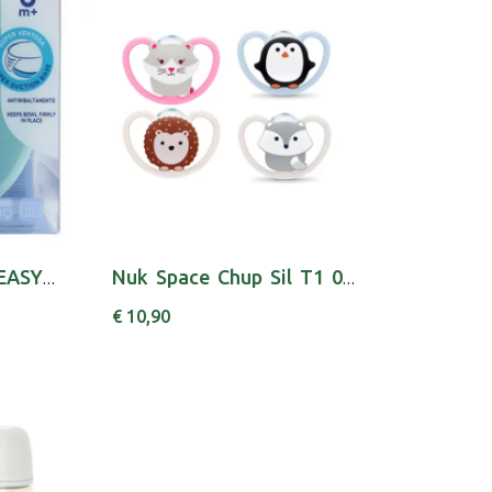
CH.ALI10221200000 EASY BOWL AZUL 6M+
Nuk Space Chup Sil T1 0-6m X2
€ 10,90