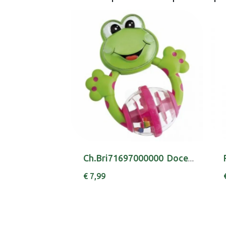
Ch.Bri71697000000 Doces Dentadinhas Ra
€ 7,99