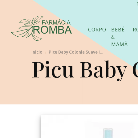
CORPO
BEBÉ
R
&
MAMÃ
Início
Picu Baby Colonia Suave I...
/
Picu Baby C