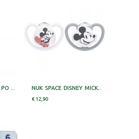
CH.COS10397000000 PO TALCO PELE DELIC 150G
NUK SPACE DISNEY MICKEY CHUP SIL 18-36M X2
€ 12,90