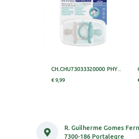
CH.CHU73033320000 PHYS LUXE AZCZ6-16MX2,
€ 9,99
R. Guilherme Gomes Fer
7300-186 Portalegre