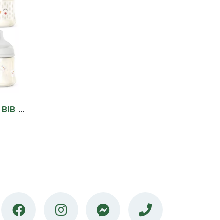
SUAVINEX PREMIUM BIB TET R 3P SIL 150ML+0M