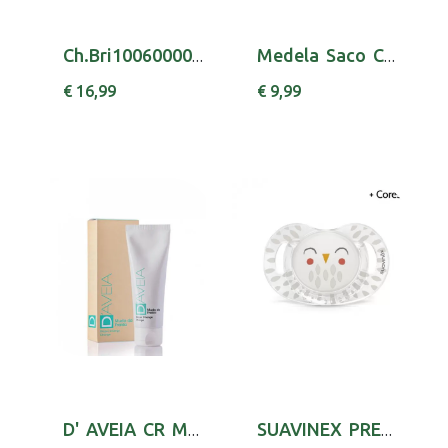
Ch.Bri10060000000 Baby Senses Gilby Eli
Medela Saco Conserv Leite 180mlx25
€ 16,99
€ 9,99
D' AVEIA CR MUDA FRALDA 75ML
SUAVINEX PREMIUM CHUP ANAT SILIC 18M+