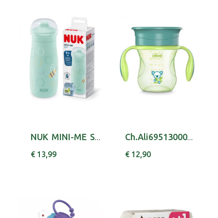
NUK MINI-ME SIP COPO PP 300ML 9M+ VERDE,
Ch.Ali6951300000 Copo 360 Neutro 12m+
€ 13,99
€ 12,90