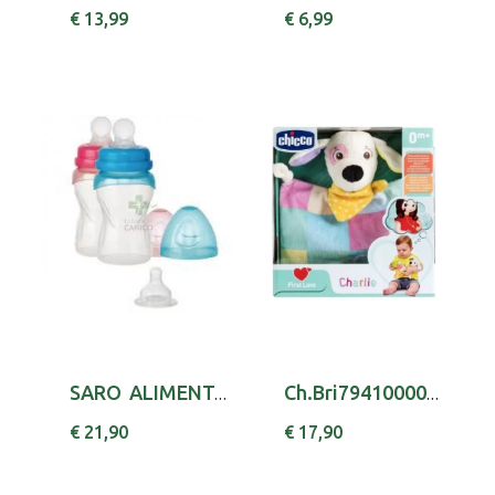
€ 13,99
€ 6,99
SARO ALIMENTACAO BIB C/ COLHER 2502
Ch.Bri7941000000 Manta Fl Charlie 0m+
€ 21,90
€ 17,90