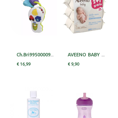
Ch.Bri995000090 Chave Falante
AVEENO BABY PROMO TOALHITA LIMPX72 X2+1
€ 16,99
€ 9,90