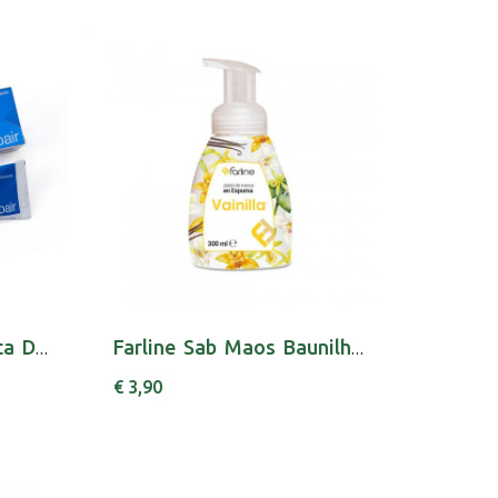
Desensin Repair Pasta Dent Sensiv 75 Ml
Farline Sab Maos Baunilha 300Ml
€ 3,90