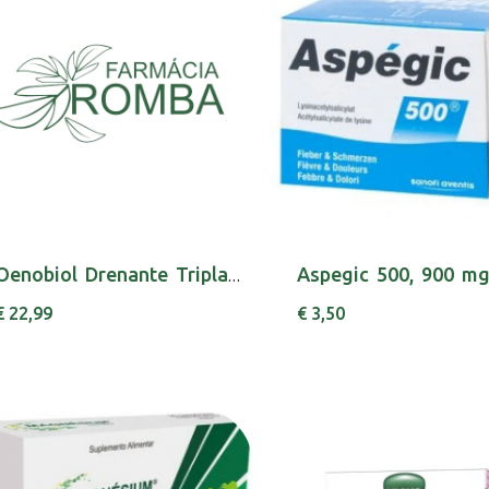
Oenobiol Drenante Tripla Acao Saq X21
€ 22,99
€ 3,50