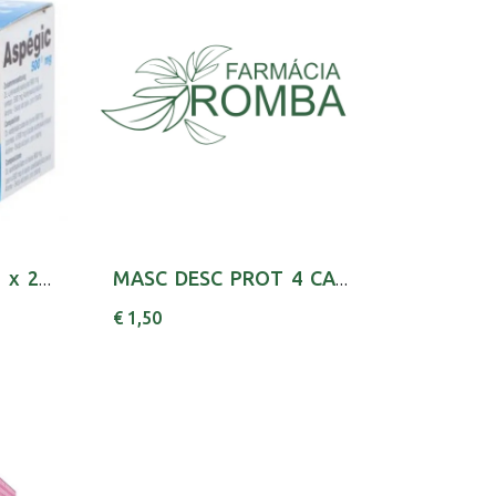
Aspegic 500, 900 mg x 20 pó sol oral saq
MASC DESC PROT 4 CAMADAS FILTRANTES KN95-FFP2
€ 1,50