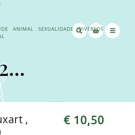
.
ÚDE
ANIMAL
SEXUALIDADE
DIVERSOS
AL
...
xart ,
€ 10,50
0