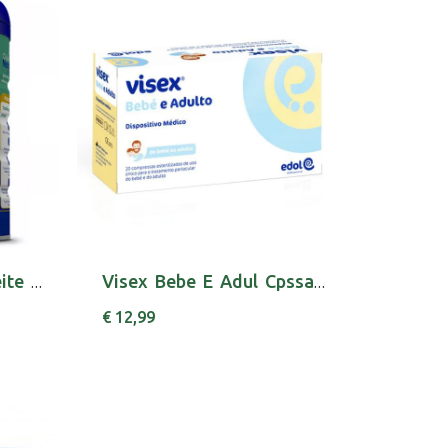
Nutriben Innova 2 Leite Transicao 800g
Visex Bebe E Adul Cpssa Esteril Perioculx20
€ 12,99