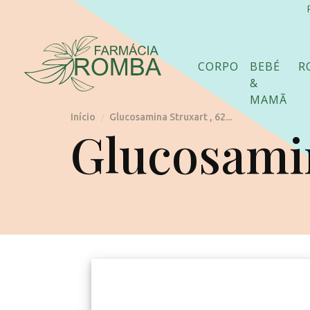
CORPO
BEBÉ
R
&
MAMÃ
Início
Glucosamina Struxart , 62...
/
Glucosamina