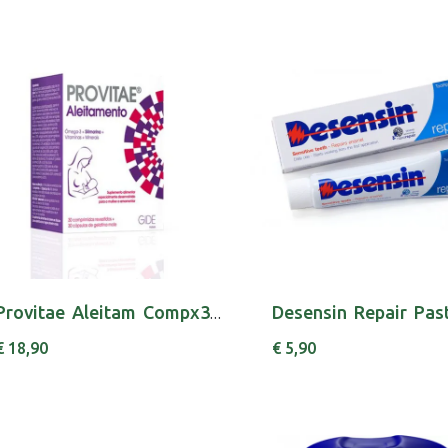
Provitae Aleitam Compx30 + Capsx30 cáps + com...
€ 18,90
€ 5,90