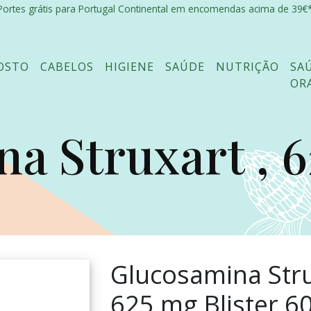
Portes grátis para Portugal Continental em encomendas acima de 39€*
OSTO
CABELOS
HIGIENE
SAÚDE
NUTRIÇÃO
SA
OR
 Struxart , 62
Glucosamina Stru
625 mg Blister 6