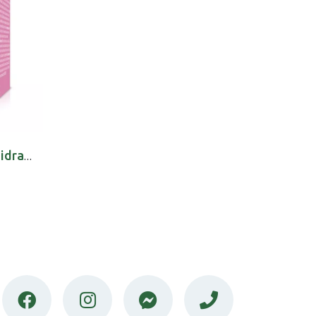
Vicks Babyrub Pda Hidra Calm 50g