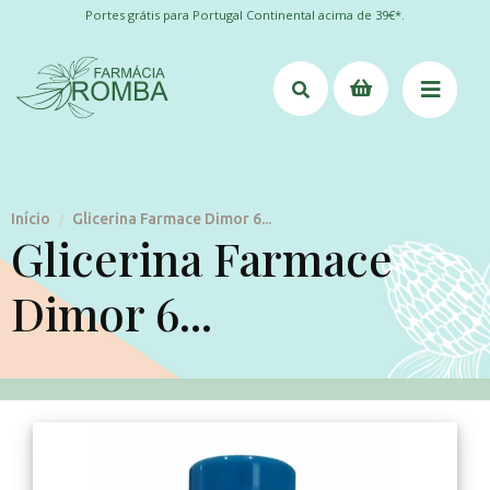
Portes grátis para Portugal Continental acima de 39€*.
Início
Glicerina Farmace Dimor 6...
/
Glicerina Farmace
Dimor 6...