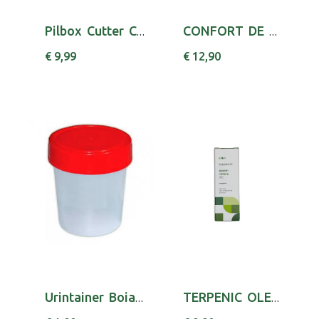
Pilbox Cutter Corta Comprimidos
CONFORT DE VIE FRALDA INCONT M X20
€ 9,99
€ 12,90
Urintainer Boiao Colheita Urina120ml
TERPENIC OLEO ESSENC ALEC CANF BIO 10ML