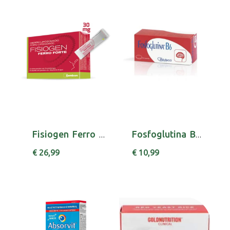
Fisiogen Ferro Forte Saq Grn X 30 gran saq
Fosfoglutina B6 Comp X 60 comp
€ 26,99
€ 10,99