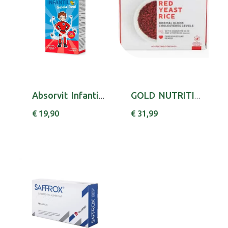
Absorvit Infantil Xar 150 Ml xars mL
GOLD NUTRITION CL RED YEAST RICE CAPS X 60 NI...
€ 19,90
€ 31,99