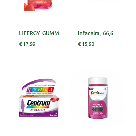
LIFERGY GUMMIES BEAUTY COLLAG GOMAS X45 ASCOR...
Infacalm, 66,6 mg/mL-30mL x 1 emul oral gta
€ 17,99
€ 15,90