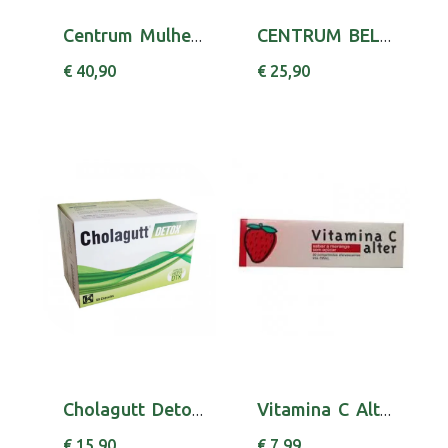
Centrum Mulher Comp Rev X 90 comps
CENTRUM BELEZA COLAGENIO CAPS X30 ZINCO (OXID...
€ 40,90
€ 25,90
Cholagutt Detox Caps X 60 cáps(s)
Vitamina C Alter Morango, 1000 mg x 20 comp e...
€ 15,90
€ 7,99