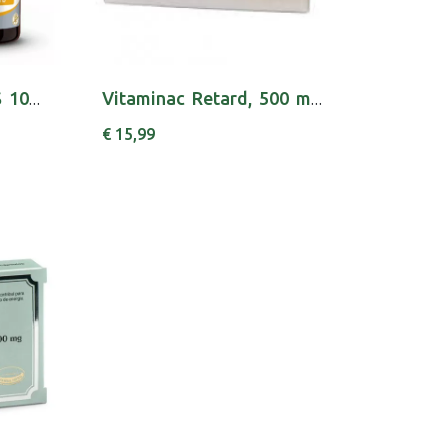
NANCARE VIT D GTS 10ML COLECALCIFEROL (VITAMI...
Vitaminac Retard, 500 mg x 60 cáps lib prol
€ 15,99