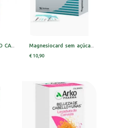
COMPLETUS SELENIO CAPSX30 SELENIO (SELENITO D...
Magnesiocard sem açúcar , 1229.6 mg 20 Saquet...
€ 10,90