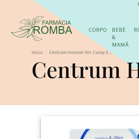
CORPO
BEBÉ
R
&
MAMÃ
Início
Centrum Homem 50+ Comp X ...
/
Centrum H