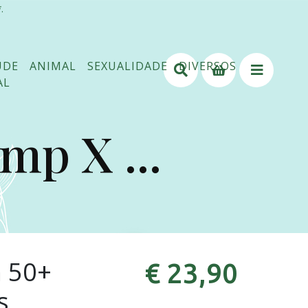
.
ÚDE
ANIMAL
SEXUALIDADE
DIVERSOS
AL
p X ...
 50+
€ 23,90
s