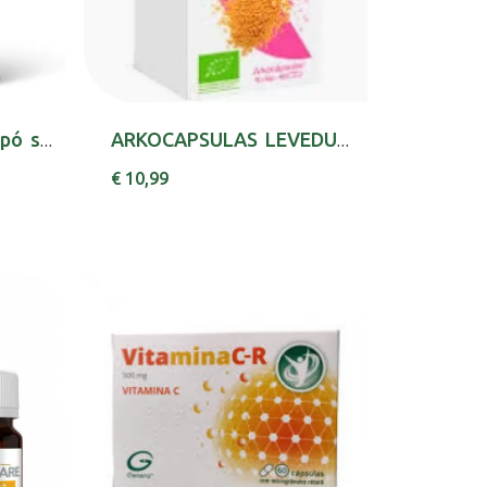
Colagenius Po 330g pó sol oral medida
ARKOCAPSULAS LEVEDURA CERV BIOX45 LEVEDURA DE...
€ 10,99