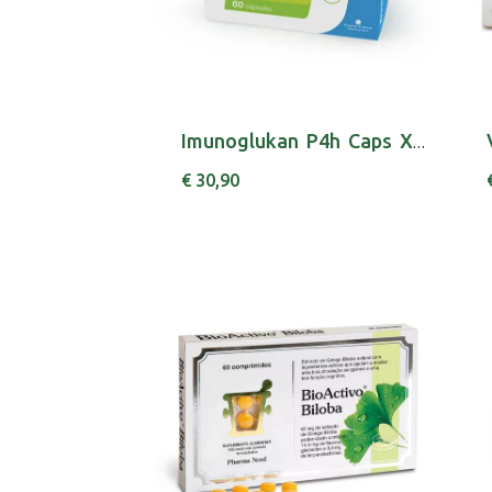
Imunoglukan P4h Caps X60 cáps(s)
€ 30,90