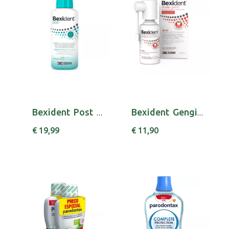
Bexident Post Colut 250ml
Bexident Gengivas Spray Prot Geng Chx 40 Ml
€ 19,99
€ 11,90