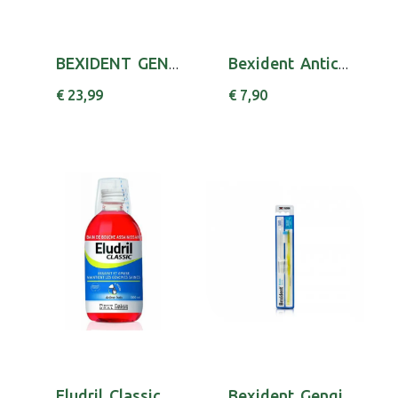
BEXIDENT GENG COLUT 500MLX2 + DESC 20%
Bexident Anticar Colut 500ml
€ 23,99
€ 7,90
Eludril Classic Colut 200ml
Bexident Gengivas Esc Dent Macia