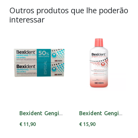
Outros produtos que lhe poderão
interessar
Bexident Gengivas Duo pasta dentífrica manute...
Bexident Gengivas Colut Chx 500ml
€ 11,90
€ 15,90