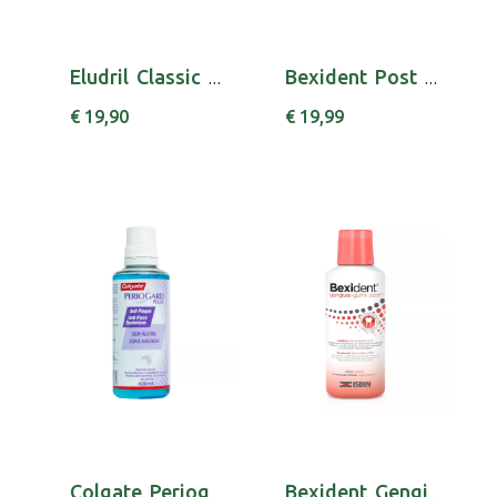
Eludril Classic Colut 500ml
Bexident Post Colut 250ml
€ 19,90
€ 19,99
Colgate Periogard Plus Elixir S/Alc 400ml
Bexident Gengivas Colut Chx 250ml