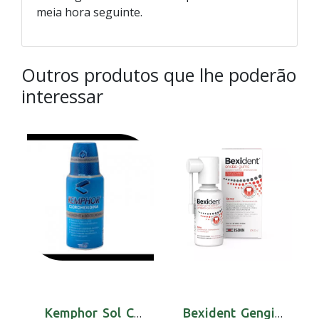
meia hora seguinte.
Outros produtos que lhe poderão
interessar
Kemphor Sol Colut Clorohex 300 Ml
Bexident Gengivas Spray Prot Geng Chx 40 Ml