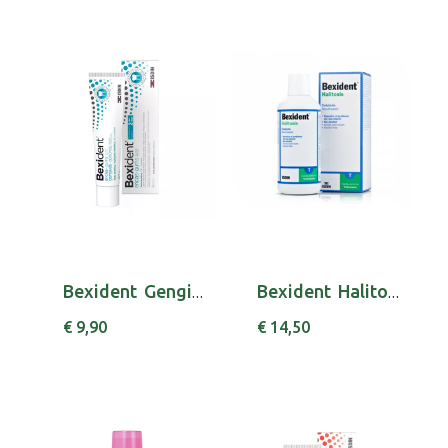
Bexident Gengivas Pasta Dent Triclosan 75ml
Bexident Halitose Colut 500ml
€ 9,90
€ 14,50