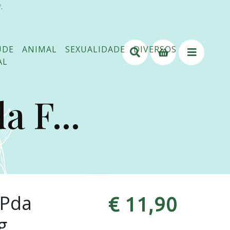
.
ÚDE
ANIMAL
SEXUALIDADE
DIVERSOS
AL
 F...
 Pda
€ 11,90
g