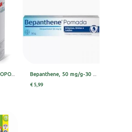
NUK MINI-ME FLIP COPOPP 450ML 12M+ VERD,
Bepanthene, 50 mg/g-30 g x 1 pda
€ 5,99