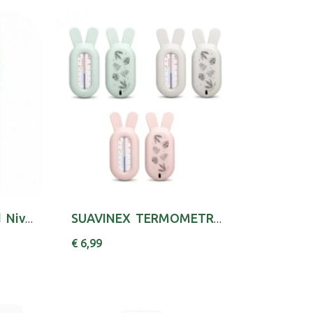
Dr Browns Tet Stand Nivel 3 X 2
SUAVINEX TERMOMETRO BANHO +0M
€ 6,99