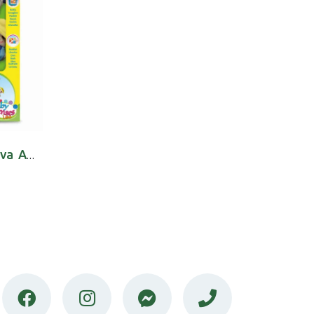
Ch.Bri7651000000 Luva Animais Quinta