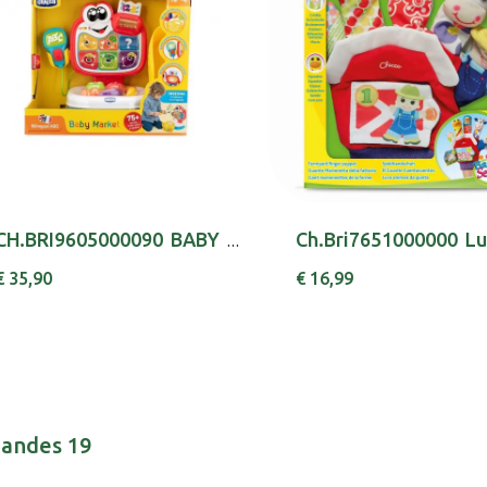
CH.BRI9605000090 BABY MARKET 18M
€ 35,90
€ 16,99
nandes 19