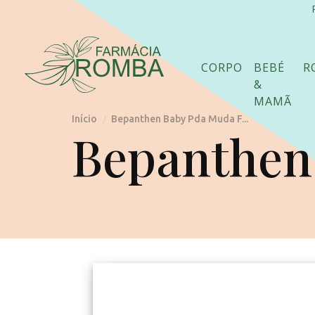
CORPO
BEBÉ
R
&
MAMÃ
Início
Bepanthen Baby Pda Muda F...
/
Bepanthen 