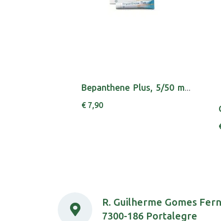
Bepanthene Plus, 5/50 mg/g-30 g x 1 creme bis...
€ 7,90
R. Guilherme Gomes Fer
7300-186 Portalegre