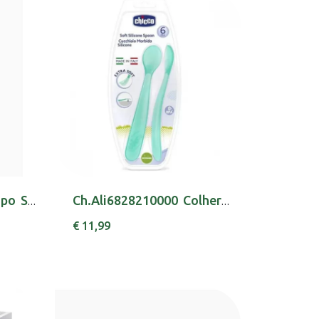
Ch.Ali6991200000 Copo Sport Boy 14m+
Ch.Ali6828210000 Colher Sil 6m+ Azul X2
€ 11,99