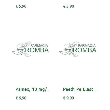
€ 5,90
€ 5,90
Painex, 10 mg/g-100 g x 1 gel bisnaga
Peeth Pe Elast N651 Preto T4
€ 6,90
€ 9,99