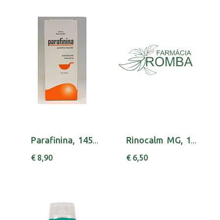
Parafinina, 145 mL x 1 sol oral mL
Rinocalm MG, 10 mg x 20 comp rev
€ 8,90
€ 6,50