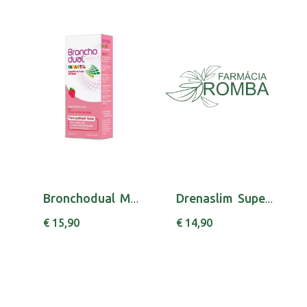
Bronchodual Md Infantil Mel Xarope 200ml xar ...
Drenaslim Super Burner Sol Or 600 Ml sol oral...
€ 15,90
€ 14,90