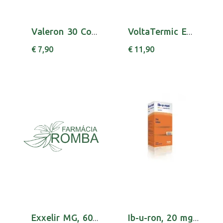
Valeron 30 Comp X 30 comps
VoltaTermic Emplastro térmico não medicamento...
€ 7,90
€ 11,90
Exxelir MG, 600 mg x 20 comp eferv
Ib-u-ron, 20 mg/mL-200 mL x 1 susp oral mL