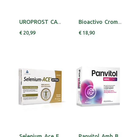
UROPROST CAPS X30 GLUTAMINA [PA] LICOPENO [PA...
Bioactivo Cromio Compx60 x 60 comp rev
€ 20,99
€ 18,90
Selenium Ace Extr Comp X30 comps
Panvitol Amb Beb 10 Ml X 20 amp beb