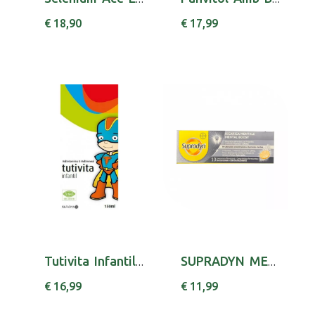
€ 18,90
€ 17,99
Tutivita Infantil Xarope 150 Ml sol oral mL
SUPRADYN MENTAL BOOST COMP EFERV X10 ASCORBIC...
€ 16,99
€ 11,99